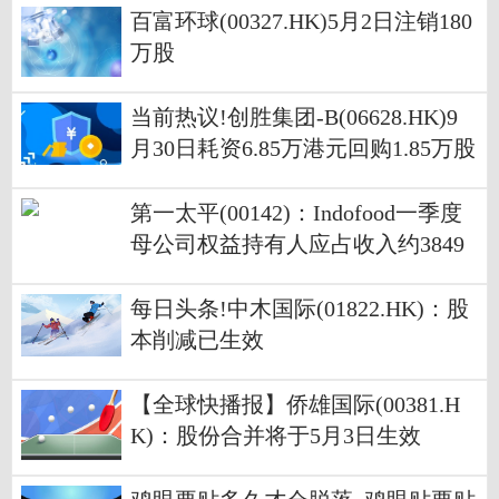
百富环球(00327.HK)5月2日注销180
万股
当前热议!创胜集团-B(06628.HK)9
月30日耗资6.85万港元回购1.85万股
第一太平(00142)：Indofood一季度
母公司权益持有人应占收入约3849
6.76亿印尼盾 同比增长63.27%-世界
热文
每日头条!中木国际(01822.HK)：股
本削减已生效
【全球快播报】侨雄国际(00381.H
K)：股份合并将于5月3日生效