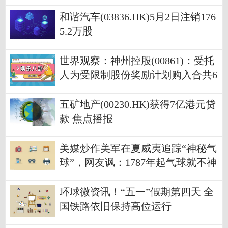
肪酸合成酶抑制剂ASC40痤疮II期临
床试验达到终点
和谐汽车(03836.HK)5月2日注销176
5.2万股
世界观察：神州控股(00861)：受托
人为受限制股份奖励计划购入合共6
33万股
五矿地产(00230.HK)获得7亿港元贷
款 焦点播报
美媒炒作美军在夏威夷追踪“神秘气
球”，网友讽：1787年起气球就不神
秘了
环球微资讯！“五一”假期第四天 全
国铁路依旧保持高位运行