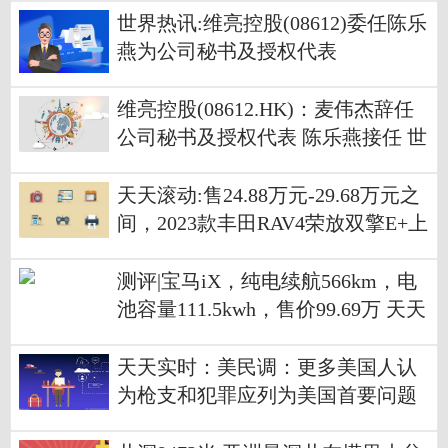
世界热讯:维亮控股(08612)委任陈乐
燕为公司秘书及授权代表
维亮控股(08612.HK)：麦伟杰辞任
公司秘书及授权代表 陈乐燕接任 世
界新要闻
天天滚动:售24.88万元-29.68万元之
间，2023款丰田RAV4荣放双擎E+上
市
测评|宝马iX，纯电续航566km，电
池容量111.5kwh，售价99.69万 天天
消息
天天实时：美民调：更多美国人认
为枪支和犯罪应列为美国首要问题