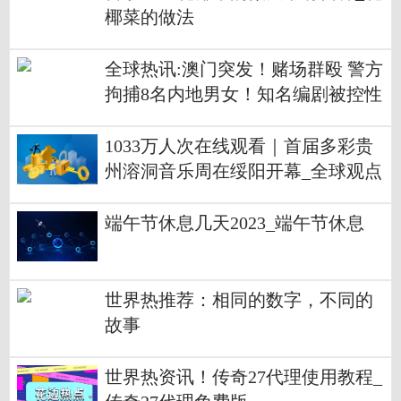
椰菜的做法
全球热讯:澳门突发！赌场群殴 警方
拘捕8名内地男女！知名编剧被控性
骚扰 至少12名受害者指控 多个出版
机构紧急宣布
1033万人次在线观看｜首届多彩贵
州溶洞音乐周在绥阳开幕_全球观点
端午节休息几天2023_端午节休息
世界热推荐：相同的数字，不同的
故事
世界热资讯！传奇27代理使用教程_