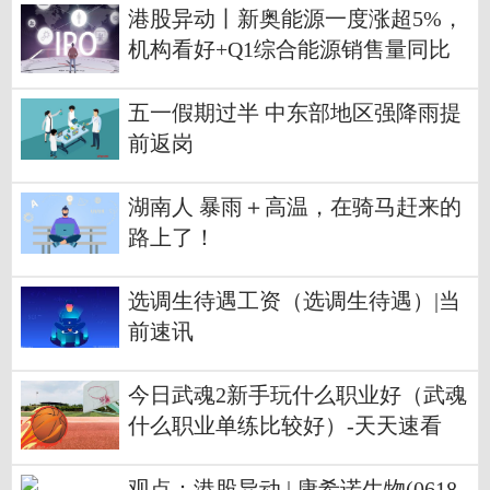
港股异动丨新奥能源一度涨超5%，
机构看好+Q1综合能源销售量同比
增27.8%
五一假期过半 中东部地区强降雨提
前返岗
湖南人 暴雨＋高温，在骑马赶来的
路上了！
选调生待遇工资（选调生待遇）|当
前速讯
今日武魂2新手玩什么职业好（武魂
什么职业单练比较好）-天天速看
观点：港股异动 | 康希诺生物(0618