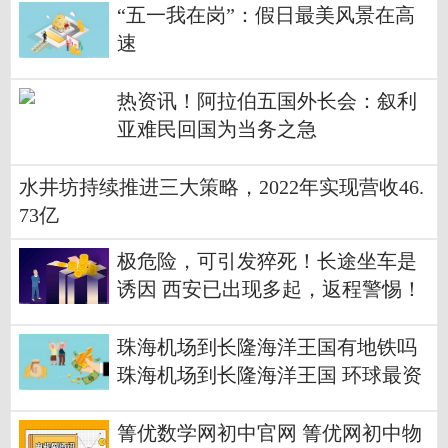
“五一我在岗”：假日最美风景在高
速
热资讯！阿拉伯五国外长会：叙利
亚难民回国为当务之急
水井坊持续推进三大策略，2022年实现营收46.
73亿
极危险，可引发猝死！长途坐车是
诱因 西安已出现多起，返程警惕！
珠海机场到长隆海洋王国有地铁吗
珠海机场到长隆海洋王国 环球最资
讯
箐优数学网初中官网 箐优网初中物