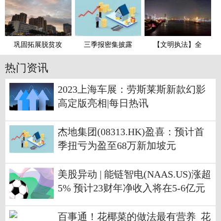
巩固拓展脱贫攻
三季报密集披露
【文明执法】全
热门资讯
2023上海车展：劳斯莱斯新款幻影
高定版亮相|每日热讯
杰地集团(08313.HK)盈喜：预计首
季扭亏为盈至68万新加坡元
美股异动 | 能链智电(NAAS.US)涨超
5% 预计23财年净收入将在5-6亿元
人民币之间
百事通！花椰菜的做法最有营养_花