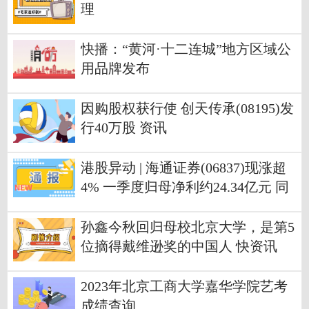
理
快播：“黄河·十二连城”地方区域公
用品牌发布
因购股权获行使 创天传承(08195)发
行40万股 资讯
港股异动 | 海通证券(06837)现涨超
4% 一季度归母净利约24.34亿元 同
比增长62.24% 今日观点
孙鑫今秋回归母校北京大学，是第5
位摘得戴维逊奖的中国人 快资讯
2023年北京工商大学嘉华学院艺考
成绩查询