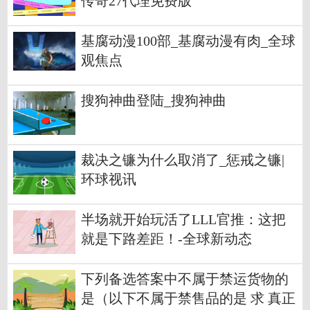
传奇27代理免费版
基腐动漫100部_基腐动漫有肉_全球
观焦点
搜狗神曲登陆_搜狗神曲
裁决之镰为什么取消了_惩戒之镰|
环球视讯
半场就开始玩活了LLL官推：这把
就是下路差距！-全球新动态
下列备选答案中不属于禁运货物的
是（以下不属于禁售品的是 求 真正