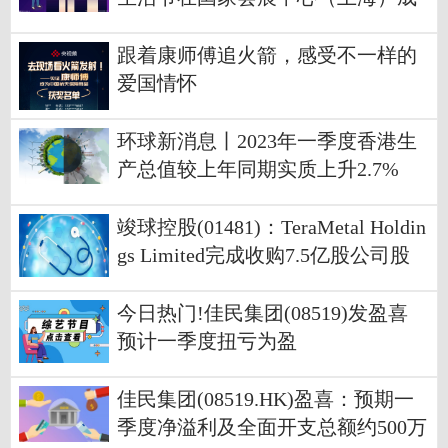
功开幕
跟着康师傅追火箭，感受不一样的
爱国情怀
环球新消息丨2023年一季度香港生
产总值较上年同期实质上升2.7%
竣球控股(01481)：TeraMetal Holdin
gs Limited完成收购7.5亿股公司股
份|世界聚焦
今日热门!佳民集团(08519)发盈喜
预计一季度扭亏为盈
佳民集团(08519.HK)盈喜：预期一
季度净溢利及全面开支总额约500万