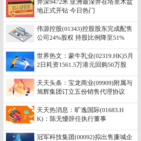
井深9472米 亚洲最深井在塔里木盆
地正式开钻 今日热门
伟源控股(01343)控股股东完成配售
公司24%股权 持股比例降至51%
世界热文：蒙牛乳业(02319.HK)5月
2日耗资1561.5万港元回购50万股
天天头条：宝龙商业(09909)附属与
旭辉集团订立五份销售代理协议
天天热消息：旷逸国际(01683.H
K)：陈无懮辞任执行董事
冠军科技集团(00092)拟出售廉城企