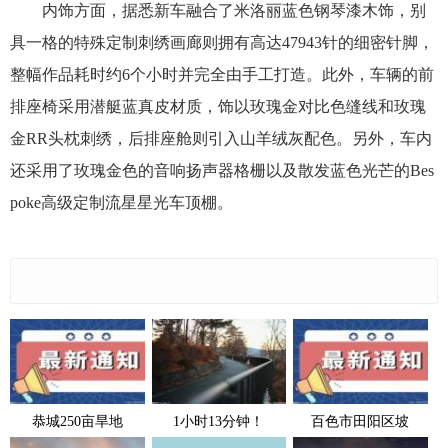
内饰方面，据悉新车融合了米洛丽蓝色钢琴漆木饰，别
具一格的特殊定制刺绣画廊则拥有高达47943针的细密针脚，
整幅作品耗时约6个小时并完全由手工打造。此外，车辆的前
排座椅采用潜艇蓝真皮材质，饰以玫瑰金对比色缝线和玫瑰
金RR头枕刺绣，后排座舱则引入山羊绒灰配色。另外，车内
还采用了玫瑰金色的音响扬声器格栅以及散发蓝色光芒的Bes
poke高级定制流星星光车顶棚。
恭城250亩旱地
1小时13分钟！
百色市田阳区坡