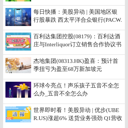
的答案）
每日快播：美股异动 | 美国地区银
行股暴跌 西太平洋合众银行(PACW.
US)盘中熔断
百利达集团控股(08179)：百利达酒
庄与Interliquor订立销售合作协议书
_环球热消息
杰地集团(08313.HK)盈喜：预计首
季扭亏为盈至68万新加坡元
环球今亮点！声乐孩子五音不全怎
么办_五音不全怎么办
世界即时看！美股异动 | 优步(UBE
R.US)涨超6% 送货业务强劲 Q1营收
超预期 Q2指引强劲